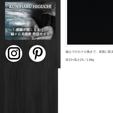
磁土でのロクロ挽きで、表面に彫
径15×高さ24／1.8kg